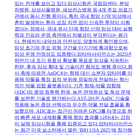
있는 전개를 보이고 있다.임상시험은 국립암센터, 분당
차병원, 삼성서울병원, 세브란스병원 등 4개 주요 의료기
관에서 동시 진행 중이다. 특히 국내 항암 신약 임상에서
흔히 발생하는 환자 모집 지연 없이 신속한 투약이 이뤄
졌다는 점에서, 국내 유사 단계 항암 신약 임상 대비 실행
력과 인프라 운영 측면에서 차별성이 부각된다는 평가
다. 현재까지 내약성과 안전성도 양호하게 확인됐으며,
임상 초기의 주요 위험 구간을 단기간에 통과함으로써
임상 운영 안정성도 입증됐다.압타머사이언스는 2025년
하반기 내 조기 유효성 확보를 목표로 임상을 지속하는
한편, 후속 임상 확대 및 기술이전 협의도 병행 중이다.회
사 측에 따르면 ApDC®는 항체 대신 소분자 압타머를 이
용해 약물을 특정 표적 부위에 정밀하게 전달하는 혁신
적인 약물 접합 플랫폼이다. 기존 항체-약물 접합체
(ADC)의 종양 침투력 한계, 높은 면역원성 및 독성 문제
를 보완한 기술로 평가받는다.AST-201은 ApDC 기술을
적용해 높은 종양 선택성과 우수한 약물 전달 효율을 확
보했으며, ADC로는 접근이 어려운 GPC3를 타겟으로 하
여 빠른 세포 내재화를 통해 항암 효과를 나타내는 강점
이 실제 임상시험을 통해 입증되고 있다.압타머사이언스
는 최근 미국 보스턴에서 열린 ‘BIO USA 2025’에 참가해