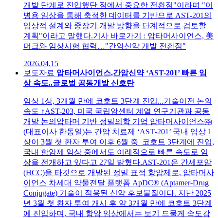
개발 단계로 진입했단 점에서 중요한 전환점"이라며 "이
병용 임상을 통해 축적한 데이터를 기반으로 AST-201의
임상적 설계와 중장기 개발 방향을 단계적으로 검토할
계획"이라고 말했다.기사 바로가기 : 압타머사이언스, 美
머크와 임상시험 협력…"간암신약 개발 전환점"
2026.04.15
보도자료
압타머사이언스,간암신약 ‘AST-201’ 빠른 임
상 속도..글로벌 공동개발 신호탄
임상 1상, 3개월 만에 코호트 3단계 진입...기술이전 논의
속도 ↑AST-203, 미국 국립암센터 계열 연구기관과 공동
개발 논의압타머 기반 정밀의학 기업 압타머사이언스㈜
(대표이사 한동일)는 간암 치료제 ‘AST‑201’ 국내 임상 1
상이 3월 첫 환자 투여 이후 6월 중 코호트 3단계에 진입,
국내 항암제 임상 중에서도 이례적으로 빠른 속도로 임
상을 전개하고 있다고 27일 밝혔다.AST-201은 간세포암
(HCC)을 타깃으로 개발된 정밀 표적 항암제로, 압타머사
이언스 차세대 약물전달 플랫폼 ApDC® (Aptamer-Drug
Conjugate) 기술이 적용된 신약 후보물질이다. 지난 2025
년 3월 첫 환자 투여 개시 후 약 3개월 만에 코호트 3단계
에 진입하며, 국내 항암 임상에서는 보기 드물게 속도감