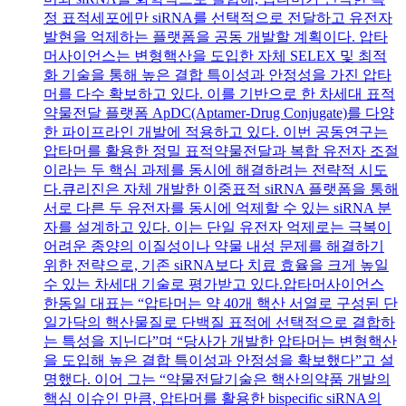
정 표적세포에만 siRNA를 선택적으로 전달하고 유전자
발현을 억제하는 플랫폼을 공동 개발할 계획이다. 압타
머사이언스는 변형핵산을 도입한 자체 SELEX 및 최적
화 기술을 통해 높은 결합 특이성과 안정성을 가진 압타
머를 다수 확보하고 있다. 이를 기반으로 한 차세대 표적
약물전달 플랫폼 ApDC(Aptamer-Drug Conjugate)를 다양
한 파이프라인 개발에 적용하고 있다. 이번 공동연구는
압타머를 활용한 정밀 표적약물전달과 복합 유전자 조절
이라는 두 핵심 과제를 동시에 해결하려는 전략적 시도
다.큐리진은 자체 개발한 이중표적 siRNA 플랫폼을 통해
서로 다른 두 유전자를 동시에 억제할 수 있는 siRNA 분
자를 설계하고 있다. 이는 단일 유전자 억제로는 극복이
어려운 종양의 이질성이나 약물 내성 문제를 해결하기
위한 전략으로, 기존 siRNA보다 치료 효율을 크게 높일
수 있는 차세대 기술로 평가받고 있다.압타머사이언스
한동일 대표는 “압타머는 약 40개 핵산 서열로 구성된 단
일가닥의 핵산물질로 단백질 표적에 선택적으로 결합하
는 특성을 지닌다”며 “당사가 개발한 압타머는 변형핵산
을 도입해 높은 결합 특이성과 안정성을 확보했다”고 설
명했다. 이어 그는 “약물전달기술은 핵산의약품 개발의
핵심 이슈인 만큼, 압타머를 활용한 bispecific siRNA의