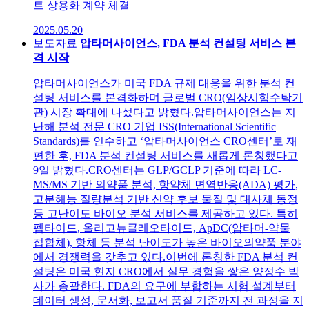
트 상용화 계약 체결
2025.05.20
보도자료
압타머사이언스, FDA 분석 컨설팅 서비스 본
격 시작
압타머사이언스가 미국 FDA 규제 대응을 위한 분석 컨
설팅 서비스를 본격화하며 글로벌 CRO(임상시험수탁기
관) 시장 확대에 나섰다고 밝혔다.압타머사이언스는 지
난해 분석 전문 CRO 기업 ISS(International Scientific
Standards)를 인수하고 ‘압타머사이언스 CRO센터’로 재
편한 후, FDA 분석 컨설팅 서비스를 새롭게 론칭했다고
9일 밝혔다.CRO센터는 GLP/GCLP 기준에 따라 LC-
MS/MS 기반 의약품 분석, 항약체 면역반응(ADA) 평가,
고분해능 질량분석 기반 신약 후보 물질 및 대사체 동정
등 고난이도 바이오 분석 서비스를 제공하고 있다. 특히
펩타이드, 올리고뉴클레오타이드, ApDC(압타머-약물
접합체), 항체 등 분석 난이도가 높은 바이오의약품 분야
에서 경쟁력을 갖추고 있다.이번에 론칭한 FDA 분석 컨
설팅은 미국 현지 CRO에서 실무 경험을 쌓은 양정수 박
사가 총괄한다. FDA의 요구에 부합하는 시험 설계부터
데이터 생성, 문서화, 보고서 품질 기준까지 전 과정을 지