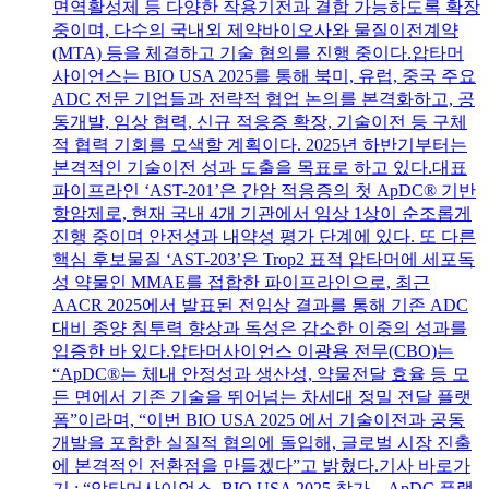
면역활성제 등 다양한 작용기전과 결합 가능하도록 확장
중이며, 다수의 국내외 제약바이오사와 물질이전계약
(MTA) 등을 체결하고 기술 협의를 진행 중이다.압타머
사이언스는 BIO USA 2025를 통해 북미, 유럽, 중국 주요
ADC 전문 기업들과 전략적 협업 논의를 본격화하고, 공
동개발, 임상 협력, 신규 적응증 확장, 기술이전 등 구체
적 협력 기회를 모색할 계획이다. 2025년 하반기부터는
본격적인 기술이전 성과 도출을 목표로 하고 있다.대표
파이프라인 ‘AST-201’은 간암 적응증의 첫 ApDC® 기반
항암제로, 현재 국내 4개 기관에서 임상 1상이 순조롭게
진행 중이며 안전성과 내약성 평가 단계에 있다. 또 다른
핵심 후보물질 ‘AST-203’은 Trop2 표적 압타머에 세포독
성 약물인 MMAE를 접합한 파이프라인으로, 최근
AACR 2025에서 발표된 전임상 결과를 통해 기존 ADC
대비 종양 침투력 향상과 독성은 감소한 이중의 성과를
입증한 바 있다.압타머사이언스 이광용 전무(CBO)는
“ApDC®는 체내 안정성과 생산성, 약물전달 효율 등 모
든 면에서 기존 기술을 뛰어넘는 차세대 정밀 전달 플랫
폼”이라며, “이번 BIO USA 2025 에서 기술이전과 공동
개발을 포함한 실질적 협의에 돌입해, 글로벌 시장 진출
에 본격적인 전환점을 만들겠다”고 밝혔다.기사 바로가
기 : “압타머사이언스, BIO USA 2025 참가... ApDC 플랫