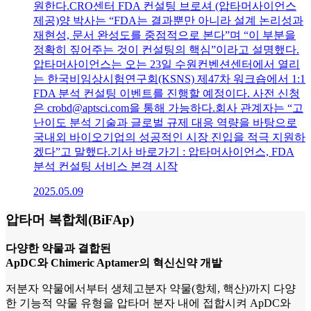
원한다.CRO센터 FDA 컨설팅 브로셔 (압타머사이언스
제공)양 박사는 “FDA는 결과뿐만 아니라 설계 논리성과
재현성, 문서 완성도를 중점적으로 본다”며 “이 부분을
정확히 짚어주는 것이 컨설팅의 핵심”이라고 설명했다.
압타머사이언스는 오는 23일 수원컨벤션센터에서 열리
는 한국비임상시험연구회(KSNS) 제47차 워크숍에서 1:1
FDA 분석 컨설팅 이벤트를 진행할 예정이다. 사전 신청
은 crobd@aptsci.com을 통해 가능하다.회사 관계자는 “고
난이도 분석 기술과 글로벌 규제 대응 역량을 바탕으로
국내외 바이오기업의 성공적인 시장 진입을 적극 지원하
겠다”고 말했다.기사 바로가기 : 압타머사이언스, FDA
분석 컨설팅 서비스 본격 시작
2025.05.09
압타머 복합체(BiFAp)
다양한 약물과 결합된
ApDC와 Chimeric Aptamer의 혁신신약 개발
저분자 약물에서부터 생체고분자 약물(항체, 핵산)까지 다양
한 기능적 약물 유형을 압타머 분자 내에 접합시켜 ApDC와