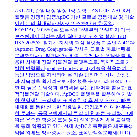
AST-201, 간암 대상 임상 1상 순항... AST-203, AACR서
플랫폼 경쟁력 입증ApDC 기반 글로벌 공동개발 및 기술
이전 논의 확대압타머사이언스㈜(대표 한동일,
KOSDAQ 291650)는 오는 6월 16일부터 19일까지 미국
보스턴에서 열리는 세계 최대 바이오 산업 행사 ‘BIO
USA 2025’에 참가해 자사의 핵심 플랫폼 기술인 ApDC®
(Aptamer Drug Conjugate)를 앞세워 글로벌 파트너링을
본격화한다고 밝혔다.ApDC®는 항체 대신 압타머를 활
용한 차세대 정밀 약물전달 플랫폼으로, 독자적으로 개
발한 변형핵산(modified nucleic acid) 기술을 활용하여 그
동안 약점으로 지적되어 온 기존 압타머의 체내 안정성
과 지속성을 획기적으로 개선했을 뿐 아니라 표적에 대
한 더 높은 선택성과 결합력을 갖는 압타머를 활용한 표
적약물전달 기술이다. ApDC® 플랫폼을 활용하여 개발
한 항암제는 표적세포 표면결합 이후 세포 안으로 빠른
내재화를 통한 신속한 약효발현, 종양조직에 대한 우수
한 투과도, 동물모델에서의 투약 이후 빠른 표적화, 그에
따른 우수한 항종양 효능 등이 ADC항암제와 비교실험
을 통해 입증되고 있다.현재 ApDC® 플랫폼은 세포독성
약물 외에도 방사성동위원소, 표적단백질분해제(TPD),