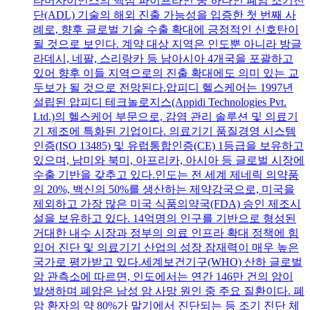
타머사이언스의 핵심 파이프라인 중 하나인 폐암 조기진
단(ADL) 기술의 해외 진출 가능성을 입증한 첫 번째 사
례로, 향후 글로벌 기술 수출 확대에 긍정적인 신호탄이
될 것으로 보인다. 계약 대상 지역은 인도뿐 아니라 방글
라데시, 네팔, 스리랑카 등 남아시아 4개국을 포괄하고
있어 향후 이들 지역으로의 진출 확대에도 의미 있는 교
두보가 될 것으로 전망된다.압피디 헬스케어는 1997년
설립된 압피디 테크놀로지스(Appidi Technologies Pvt.
Ltd.)의 헬스케어 부문으로, 감염 관리 솔루션 및 의료기
기 제조에 특화된 기업이다. 의료기기 품질경영 시스템
인증(ISO 13485) 및 유럽통합인증(CE) 1등급을 보유하고
있으며, 남미와 북미, 아프리카, 아시아 등 글로벌 시장에
수출 기반을 갖추고 있다.인도는 전 세계 제네릭 의약품
의 20%, 백신의 50%를 생산하는 제약강국으로, 미국을
제외하고 가장 많은 미국 식품의약국(FDA) 승인 제조시
설을 보유하고 있다. 14억명의 인구를 기반으로 형성된
거대한 내수 시장과 정부의 의료 인프라 확대 정책에 힘
입어 진단 및 의료기기 산업의 성장 잠재력이 매우 높은
국가로 평가받고 있다.세계보건기구(WHO) 산하 글로벌
암 관측소에 따르면, 인도에서는 연간 146만 건의 암이
발생하며 폐암은 남성 암 사망 원인 중 주요 질환이다. 폐
암 환자의 약 80%가 말기에서 진단되는 등 조기 진단 체