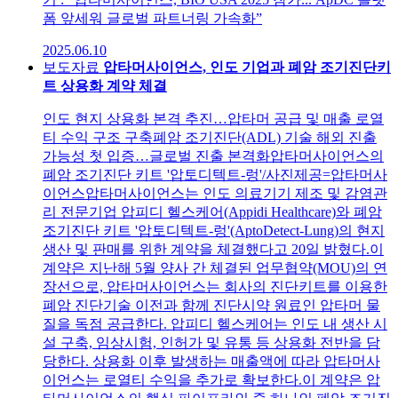
폼 앞세워 글로벌 파트너링 가속화”
2025.06.10
보도자료
압타머사이언스, 인도 기업과 폐암 조기진단키
트 상용화 계약 체결
인도 현지 상용화 본격 추진…압타머 공급 및 매출 로열
티 수익 구조 구축폐암 조기진단(ADL) 기술 해외 진출
가능성 첫 입증…글로벌 진출 본격화압타머사이언스의
폐암 조기진단 키트 '압토디텍트-렁'/사진제공=압타머사
이언스압타머사이언스는 인도 의료기기 제조 및 감염관
리 전문기업 압피디 헬스케어(Appidi Healthcare)와 폐암
조기진단 키트 '압토디텍트-렁'(AptoDetect-Lung)의 현지
생산 및 판매를 위한 계약을 체결했다고 20일 밝혔다.이
계약은 지난해 5월 양사 간 체결된 업무협약(MOU)의 연
장선으로, 압타머사이언스는 회사의 진단키트를 이용한
폐암 진단기술 이전과 함께 진단시약 원료인 압타머 물
질을 독점 공급한다. 압피디 헬스케어는 인도 내 생산 시
설 구축, 임상시험, 인허가 및 유통 등 상용화 전반을 담
당한다. 상용화 이후 발생하는 매출액에 따라 압타머사
이언스는 로열티 수익을 추가로 확보한다.이 계약은 압