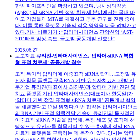
항암 파이프라인을 확장하고 있으며, 방사성의약품
(ApRC) 및 siRNA 기반 정밀 치료제 분야에서는 국내 바
이오 기업들과 MTA를 체결하고 공동 연구를 진행 중이
다. 이를 통해 플랫폼 기술의 적용 영역을 더욱 넓혀가고
있다.기사 바로가기 : “압타머사이언스,간암신약 ‘AST-
201’ 빠른 임상 속도..글로벌 공동개발 신호탄”
2025.06.27
보도자료
큐리진-압타머사이언스, '압타머-siRNA 복합
형 표적 치료제' 공동개발 착수
조직 특이적 압타머에 이중표적 siRNA 탑재…고정밀 유
전자 침묵 플랫폼 구축RNA 기반 유전자치료제 개발 전
문기업 큐리진(대표이사 최진우)과 압타머 기반 진단 및
치료 플랫폼 기업 압타머사이언스(대표이사 한동일)가
‘압타머 기반 정밀 표적형 siRNA 치료제’ 공동개발 협약
을 체결했다고 17일 밝혔다.이번 협약은 압타머사이언스
의 RNA 기반 표적 약물전달 기술에 큐리진의 독자적인
이중표적 siRNA 기술을 접목해, 특정 세포 및 조직에 선
택적으로 유전자를 침묵시킬 수 있는 차세대 정밀 RNA
치료제 플랫폼을 구축하는 데 목적이 있다.양사는 압타
머와 siRNA를 화학적으로 결합해, 압타머가 인식한 특