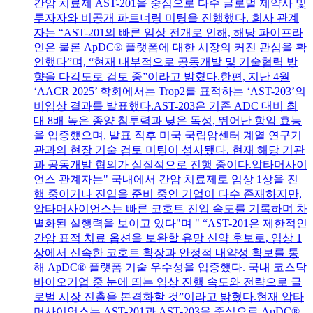
간암 치료제 AST-201을 중심으로 다수 글로벌 제약사 및
투자자와 비공개 파트너링 미팅을 진행했다. 회사 관계
자는 “AST-201의 빠른 임상 전개로 인해, 해당 파이프라
인은 물론 ApDC® 플랫폼에 대한 시장의 커진 관심을 확
인했다”며, “현재 내부적으로 공동개발 및 기술협력 방
향을 다각도로 검토 중”이라고 밝혔다.한편, 지난 4월
‘AACR 2025’ 학회에서는 Trop2를 표적하는 ‘AST-203’의
비임상 결과를 발표했다.AST-203은 기존 ADC 대비 최
대 8배 높은 종양 침투력과 낮은 독성, 뛰어난 항암 효능
을 입증했으며, 발표 직후 미국 국립암센터 계열 연구기
관과의 현장 기술 검토 미팅이 성사됐다. 현재 해당 기관
과 공동개발 협의가 실질적으로 진행 중이다.압타머사이
언스 관계자는" 국내에서 간암 치료제로 임상 1상을 진
행 중이거나 진입을 준비 중인 기업이 다수 존재하지만,
압타머사이언스는 빠른 코호트 진입 속도를 기록하며 차
별화된 실행력을 보이고 있다"며 " “AST-201은 제한적인
간암 표적 치료 옵션을 보완할 유망 신약 후보로, 임상 1
상에서 신속한 코호트 확장과 안정적 내약성 확보를 통
해 ApDC® 플랫폼 기술 우수성을 입증했다. 국내 코스닥
바이오기업 중 눈에 띄는 임상 진행 속도와 전략으로 글
로벌 시장 진출을 본격화할 것”이라고 밝혔다.현재 압타
머사이언스는 AST-201과 AST-203을 중심으로 ApDC®