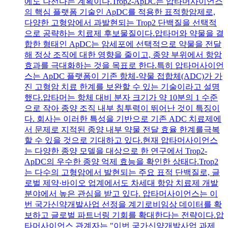
에도 나선다는 계획이다.Trop2-ApDC는 압타머사이언스
의 핵심 플랫폼 기술인 ApDC를 적용한 표적항암제로,
다양한 고형암에서 과발현되는 Trop2 단백질을 선택적
으로 공략하는 치료제 후보물질이다.압타머와 약물을 결
합한 형태인 ApDC는 암세포에 선택적으로 약물을 전달
해 정상 조직에 대한 영향을 줄이고, 종양 부위에서 항암
효과를 극대화하는 것을 목표로 한다.특히 압타머사이언
스는 ApDC 플랫폼이 기존 항체-약물 접합체(ADC)가 가
진 고형암 치료 한계를 보완할 수 있는 기술이라고 설명
했다.압타머는 항체 대비 분자 크기가 약 10분의 1 수준
으로 작아 종양 조직 내부 침투력이 뛰어난 것이 특징이
다. 회사는 이러한 특성을 기반으로 기존 ADC 치료제에
서 문제로 지적된 종양 내부 약물 전달 효율 한계를극복
할 수 있을 것으로 기대하고 있다.현재 압타머사이언스
는 다양한 종양 모델을 대상으로 한 연구에서 Trop2-
ApDC의 우수한 종양 억제 효능을 확인한 상태다.Trop2
는 다수의 고형암에서 발현되는 주요 표적 단백질로, 글
로벌 제약·바이오 업계에서도 차세대 항암 치료제 개발
분야에서 높은 관심을 받고 있다. 압타머사이언스는 이
번 국가신약개발사업 선정을 계기로비임상 데이터를 확
보하고 글로벌 파트너링 기회를 확대한다는 전략이다.압
타머사이언스 관계자는 "이번 국가신약개발사업 과제