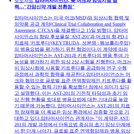
보도자료
압타머사이언스, 美 머크와 임상시험 협
력…"간암신약 개발 전환점"
압타머사이언스는 미국 머크(MSD)와 임상시험 협력 및
의약품 공급 계약(Clinical Trial Collaboration and Supply
Agreement, CTCSA)을 체결했다고 15일 밝혔다. 압타머
사이언스의 항암 후보물질 'AST-201'과 머크의 항-PD-1
치료제 '키트루다'(KEYTRUDA, 성분명 : 펨브롤리주맙)
의 병용요법을 평가하기 위한 협업이다.이 계약에 따라
압타머사이언스는 AST-201과 키트루다의 병용 투여 가
능성을 평가하기 위한 임상 2상 시험을 진행한다. 머크는
이 임상시험에 사용할 키트루다를 공급하며 연구 수행
과정에서 과학적 협력을 제공한다.압타머사이언스는 머
크와 협업으로 글로벌 표준 면역항암제인 키트루다를 활
용할 수 있는 협력 기반을 확보했단 점에서 의미가 있다
고 설명했다. 이는 AST-201의 기전적 타당성과 초기 임
상 진행 현황을 토대로 병용요법에 대한 기대감을 높였
기 때문에 가능했다. 압타머사이언스는 AST-201의 치료
적 잠재력을 더 폭넓은 임상 환경에서 검증할 것으로 기
대하고 있다.압타머사이언스 관계자는 "이 계약은 AST-
201의 개발 과정에서 단독요법 중심의 초기 임상 단계에
서 한 단계 나아가, 글로벌 표준 면역항암제와 병용 임상