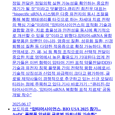
정밀 전달은 정밀의학 실현 가능성을 확인하는 중요한
계기가 될 것”이라고 덧붙였다.큐리진 최진우 대표는
“bispecific siRNA 시스템은 다중 유전자의 동시 조절을
통해 복합 병태생리를 타깃으로 하는 차세대 치료 전략
의 핵심 기술”이라며 “압타머사이언스의 표적화 기술과
결합할 경우, 치료 효율성과 안전성을 동시에 획기적으
로 개선할 수 있을 것”이라고 밝혔다.압타머-siRNA 융합
플랫폼은 암뿐만 아니라, 염증성 질환, 섬유화 질환, 신경
퇴행성 질환 등 다양한 적응증으로 확장 가능하다. 특히
면역세포, 간, 폐, 뇌 등 특정 조직으로의 선택적 전달이
중요한 치료 영역에서 높은 활용도가 기대된다.업계 전
문가들은 이번 협력이 압타머 기반 표적 약물전달(DDS)
기술과 유전자 침묵 플랫폼 간의 전략적 융합 사례로서,
기술적 상징성과 산업적 파급력이 크다고 평가하며, 글
로벌 제약사들이 경쟁적으로 추구하고 있는 신규 모달리
티라는 점에 주목하고 있다.기사 바로가기 : “큐리진-압
타머사이언스, '압타머-siRNA 복합형 표적 치료제' 공동
개발 착수”
2025.06.17
보도자료
“압타머사이언스, BIO USA 2025 참가...
ApDC 플랫폼 앞세워 글로벌 파트너링 가속화”