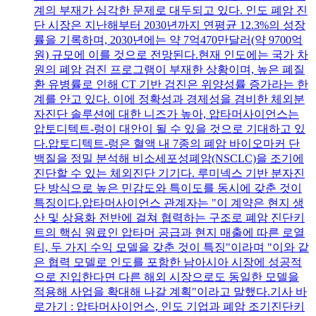
계의 부재가 심각한 문제로 대두되고 있다. 인도 폐암 진
단 시장은 지난해부터 2030년까지 연평균 12.3%의 성장
률을 기록하며, 2030년에는 약 7억470만달러(약 9700억
원) 규모에 이를 것으로 전망된다.현재 인도에는 국가 차
원의 폐암 검진 프로그램이 부재한 상황이며, 높은 폐질
환 유병률로 인해 CT 기반 검진은 위양성률 증가라는 한
계를 안고 있다. 이에 정확성과 경제성을 겸비한 체외분
자진단 솔루션에 대한 니즈가 높아, 압타머사이언스는
압토디텍트-렁이 대안이 될 수 있을 것으로 기대하고 있
다.압토디텍트-렁은 혈액 내 7종의 폐암 바이오마커 단
백질을 정밀 분석해 비소세포성폐암(NSCLC)을 조기에
진단할 수 있는 체외진단 기기다. 루미넥스 기반 분자진
단 방식으로 높은 민감도와 특이도를 동시에 갖춘 것이
특징이다.압타머사이언스 관계자는 "이 계약은 현지 생
산 및 상용화 전반에 걸쳐 협력하는 구조로 폐암 진단키
트의 핵심 원료인 압타머 공급과 현지 매출에 따른 로열
티, 두 가지 수익 모델을 갖춘 것이 특징"이라며 "이와 같
은 협력 모델로 인도를 포함한 남아시아 시장에 성공적
으로 진입한다면 다른 해외 시장으로도 동일한 모델을
적용해 사업을 확대해 나갈 계획"이라고 말했다.기사 바
로가기 : 압타머사이언스, 인도 기업과 폐암 조기진단키