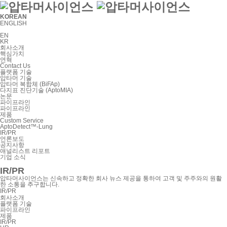
KOREAN
ENGLISH
EN
KR
회사소개
핵심가치
연혁
Contact Us
플랫폼 기술
압타머 기술
압타머 복합체 (BiFAp)
다지표 진단기술 (AptoMIA)
논문
파이프라인
파이프라인
제품
Custom Service
AptoDetect™-Lung
IR/PR
언론보도
공지사항
애널리스트 리포트
기업 소식
IR/PR
압타머사이언스는 신속하고 정확한 회사 뉴스 제공을
통하여 고객 및 주주와의 원활
한 소통을 추구합니다.
IR/PR
회사소개
플랫폼 기술
파이프라인
제품
IR/PR