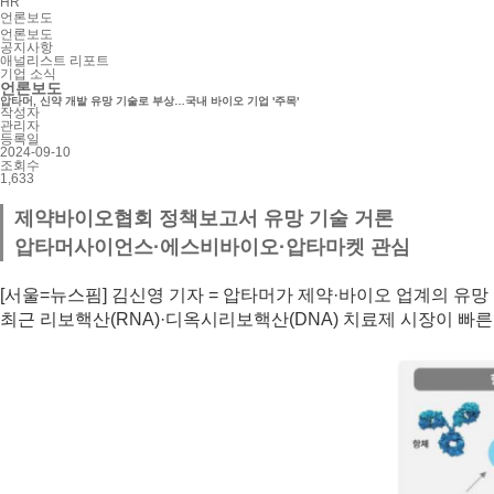
HR
언론보도
언론보도
공지사항
애널리스트 리포트
기업 소식
언론보도
압타머, 신약 개발 유망 기술로 부상…국내 바이오 기업 '주목'
작성자
관리자
등록일
2024-09-10
조회수
1,633
제약바이오협회 정책보고서 유망 기술 거론
압타머사이언스·에스비바이오·압타마켓 관심
[서울=뉴스핌] 김신영 기자 = 압타머가 제약·바이오 업계의 유
최근 리보핵산(RNA)·디옥시리보핵산(DNA) 치료제 시장이 빠