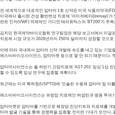
전 세계적으로 대표적인 압타머 1호 신약은 미국 식품의약국(FDA)
미국에서 출시된 건성 황반변성 치료제 '아이저베이(Izervay)'가
란트 인자(VWF) 억제제인 가디언 테라퓨틱스의 'BT200'가 주목
김치민 한국제약바이오협회 연구팀장은 해당 보고서에서 이같은 내
치료제 시장 규모가 2028년까지 250억 달러까지 성장할 것으로
이에 따라 국내에서 압타머 신약 개발에 속도를 내고 있는 기업들
에스비바이오사이언스, 압타마켓 등으로 몇 안 되기 때문이다. 
압타머사이언스는 올 하반기 간암치료제 'AST-201' 임상 1상
할 수 있도록 임상 연구에 집중할 계획이다.
최근에는 미국 특허청(USPTO)에 '인슐린 수용체 압타머 및 
에스비바이오사이언스는 유방암 치료제인 허셉틴과 병용 투여가 가
압타마켓은 압타머를 기반으로 췌장암 진단키트와 치료제를 개발하
타머 발굴 기술을 통해 경쟁력을 입증할 것이란 기대가 모인다. 올