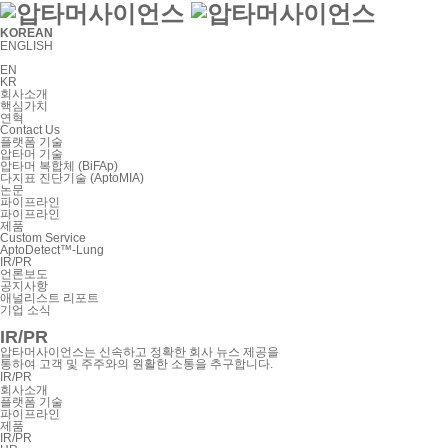
KOREAN
ENGLISH
EN
KR
회사소개
핵심가치
연혁
Contact Us
플랫폼 기술
압타머 기술
압타머 복합체 (BiFAp)
다지표 진단기술 (AptoMIA)
논문
파이프라인
파이프라인
제품
Custom Service
AptoDetect™-Lung
IR/PR
언론보도
공지사항
애널리스트 리포트
기업 소식
IR/PR
압타머사이언스는 신속하고 정확한 회사 뉴스 제공을
통하여 고객 및 주주와의 원활한 소통을 추구합니다.
IR/PR
회사소개
플랫폼 기술
파이프라인
제품
IR/PR